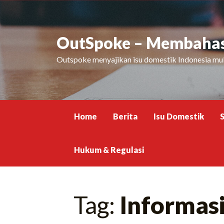
Skip
to
content
OutSpoke – Membahas 
Outspoke menyajikan isu domestik Indonesia mula
Home
Berita
Isu Domestik
Hukum & Regulasi
Tag:
Informasi