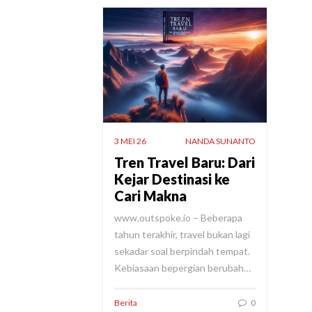
3 MEI 26
NANDA SUNANTO
Tren Travel Baru: Dari
Kejar Destinasi ke
Cari Makna
www.outspoke.io – Beberapa
tahun terakhir, travel bukan lagi
sekadar soal berpindah tempat.
Kebiasaan bepergian berubah…
Berita
0