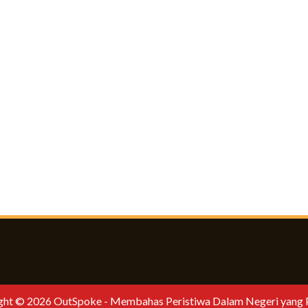
ht © 2026 OutSpoke - Membahas Peristiwa Dalam Negeri yang Per