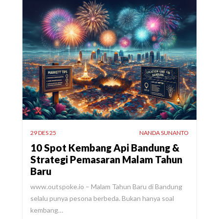
29 DES 25
NANDA SUNANTO
10 Spot Kembang Api Bandung &
Strategi Pemasaran Malam Tahun
Baru
www.outspoke.io – Malam Tahun Baru di Bandung
selalu punya pesona berbeda. Bukan hanya soal
kembang…