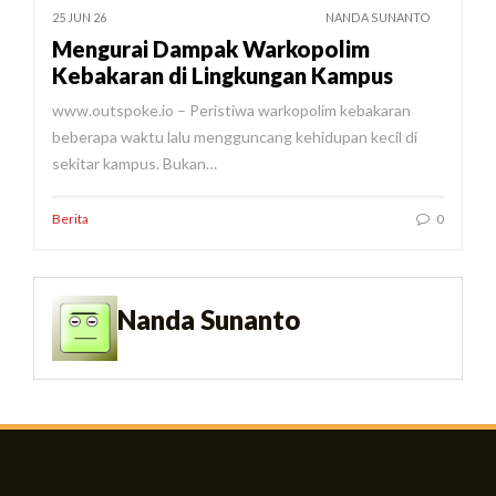
25 JUN 26
NANDA SUNANTO
Mengurai Dampak Warkopolim
Kebakaran di Lingkungan Kampus
www.outspoke.io – Peristiwa warkopolim kebakaran
beberapa waktu lalu mengguncang kehidupan kecil di
sekitar kampus. Bukan…
Berita
0
Nanda Sunanto