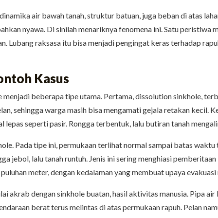
namika air bawah tanah, struktur batuan, juga beban di atas lahan.
bahkan nyawa. Di sinilah menariknya fenomena ini. Satu peristiwa 
gan. Lubang raksasa itu bisa menjadi pengingat keras terhadap ra
Contoh Kasus
menjadi beberapa tipe utama. Pertama, dissolution sinkhole, terb
lan, sehingga warga masih bisa mengamati gejala retakan kecil. Ke
 lepas seperti pasir. Rongga terbentuk, lalu butiran tanah mengalir
khole. Pada tipe ini, permukaan terlihat normal sampai batas wak
ongga jebol, lalu tanah runtuh. Jenis ini sering menghiasi pemberi
 puluhan meter, dengan kedalaman yang membuat upaya evakuasi me
akrab dengan sinkhole buatan, hasil aktivitas manusia. Pipa air 
endaraan berat terus melintas di atas permukaan rapuh. Pelan nam