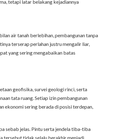
sama, tetapi latar belakang kejadiannya
ilan air tanah berlebihan, pembangunan tanpa
ya terserap perlahan justru mengalir liar,
cepat yang sering mengabaikan batas
aan geofisika, survei geologi rinci, serta
naan tata ruang. Setiap izin pembangunan
n ekonomi sering berada di posisi terdepan,
a sebab jelas. Pintu serta jendela tiba-tiba
a tersebut tidak selalu berakhir menjadi