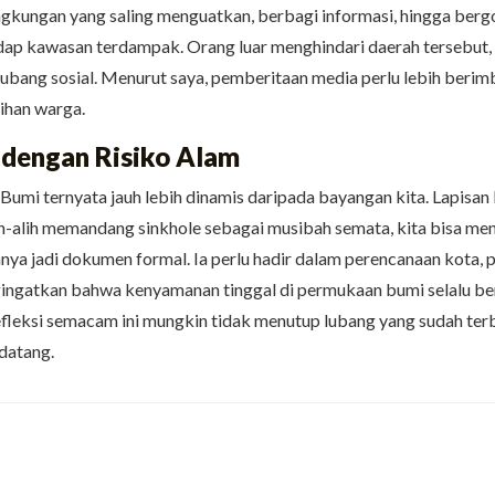
 lingkungan yang saling menguatkan, berbagi informasi, hingga be
adap kawasan terdampak. Orang luar menghindari daerah tersebut
di lubang sosial. Menurut saya, pemberitaan media perlu lebih ber
ihan warga.
 dengan Risiko Alam
f. Bumi ternyata jauh lebih dinamis daripada bayangan kita. Lapis
h-alih memandang sinkhole sebagai musibah semata, kita bisa me
hanya jadi dokumen formal. Ia perlu hadir dalam perencanaan kota, p
ngingatkan bahwa kenyamanan tinggal di permukaan bumi selalu b
fleksi semacam ini mungkin tidak menutup lubang yang sudah ter
datang.