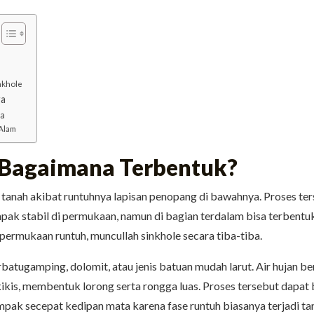
nkhole
ga
sa
Alam
n Bagaimana Terbentuk?
tanah akibat runtuhnya lapisan penopang di bawahnya. Proses ters
i tampak stabil di permukaan, namun di bagian terdalam bisa terben
ermukaan runtuh, muncullah sinkhole secara tiba-tiba.
batugamping, dolomit, atau jenis batuan mudah larut. Air hujan b
rkikis, membentuk lorong serta rongga luas. Proses tersebut dapat
pak secepat kedipan mata karena fase runtuh biasanya terjadi ta