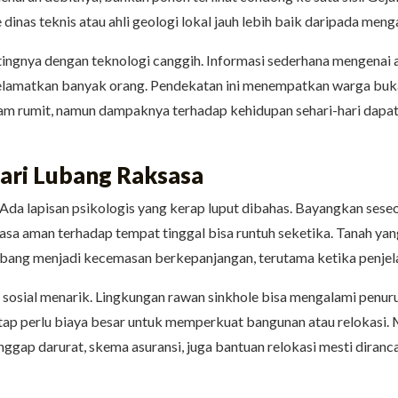
 dinas teknis atau ahli geologi lokal jauh lebih baik daripada men
tingnya dengan teknologi canggih. Informasi sederhana mengenai ap
elamatkan banyak orang. Pendekatan ini menempatkan warga bukan 
m rumit, namun dampaknya terhadap kehidupan sehari-hari dapat 
 dari Lubang Raksasa
. Ada lapisan psikologis yang kerap luput dibahas. Bayangkan ses
a aman terhadap tempat tinggal bisa runtuh seketika. Tanah yang 
bang menjadi kecemasan berkepanjangan, terutama ketika penjelas
sosial menarik. Lingkungan rawan sinkhole bisa mengalami penurun
tetap perlu biaya besar untuk memperkuat bangunan atau relokasi. 
ggap darurat, skema asuransi, juga bantuan relokasi mesti diranc