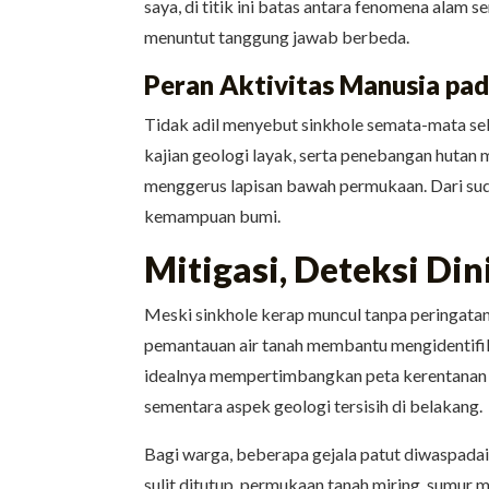
saya, di titik ini batas antara fenomena alam s
menuntut tanggung jawab berbeda.
Peran Aktivitas Manusia pa
Tidak adil menyebut sinkhole semata-mata se
kajian geologi layak, serta penebangan hutan 
menggerus lapisan bawah permukaan. Dari sudu
kemampuan bumi.
Mitigasi, Deteksi Din
Meski sinkhole kerap muncul tanpa peringatan, 
pemantauan air tanah membantu mengidentifika
idealnya mempertimbangkan peta kerentanan si
sementara aspek geologi tersisih di belakang.
Bagi warga, beberapa gejala patut diwaspadai. 
sulit ditutup, permukaan tanah miring, sumur m