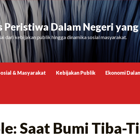
Peristiwa Dalam Negeri yang P
i dari kebijakan publik hingga dinamika sosial masyarakat.
Sosial & Masyarakat
Kebijakan Publik
Ekonomi Dala
ole: Saat Bumi Tiba-