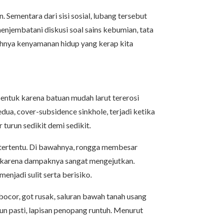
 Sementara dari sisi sosial, lubang tersebut
menjembatani diskusi soal sains kebumian, tata
puhnya kenyamanan hidup yang kerap kita
entuk karena batuan mudah larut tererosi
dua, cover-subsidence sinkhole, terjadi ketika
 turun sedikit demi sedikit.
tu tertentu. Di bawahnya, rongga membesar
taan karena dampaknya sangat mengejutkan.
njadi sulit serta berisiko.
bocor, got rusak, saluran bawah tanah usang
un pasti, lapisan penopang runtuh. Menurut