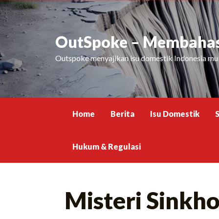
Skip
to
content
OutSpoke – Membahas 
Outspoke menyajikan isu domestik Indonesia mula
Home
Berita
Isu Domestik
Hukum & Regulasi
Misteri Sinkh