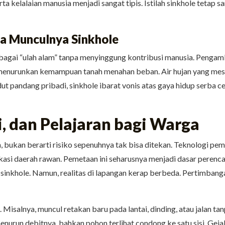
erta kelalaian manusia menjadi sangat tipis. Istilah sinkhole tetap 
da Munculnya Sinkhole
bagai “ulah alam” tanpa menyinggung kontribusi manusia. Pengamb
menurunkan kemampuan tanah menahan beban. Air hujan yang mestin
t pandang pribadi, sinkhole ibarat vonis atas gaya hidup serba 
i, dan Pelajaran bagi Warga
bukan berarti risiko sepenuhnya tak bisa ditekan. Teknologi pemet
si daerah rawan. Pemetaan ini seharusnya menjadi dasar perenca
nkhole. Namun, realitas di lapangan kerap berbeda. Pertimbanga
Misalnya, muncul retakan baru pada lantai, dinding, atau jalan tanp
enurun debitnya, bahkan pohon terlihat condong ke satu sisi. Gejal