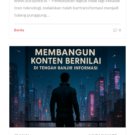
www.outspoke.io – Pembayaran digital tidak lagi sekadar
tren teknologi, melainkan telah bertransformasi menjadi
tulang punggung…
Berita
0