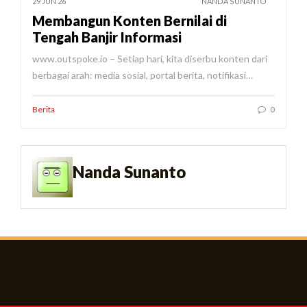
29 JUN 26
NANDA SUNANTO
Membangun Konten Bernilai di
Tengah Banjir Informasi
www.outspoke.io – Setiap hari, kita diserbu konten dari
berbagai arah: media sosial, portal berita, notifikasi…
Berita
0
Nanda Sunanto