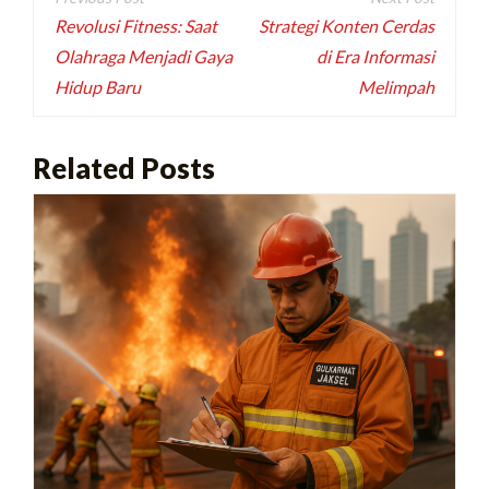
pos
Revolusi Fitness: Saat
Strategi Konten Cerdas
Olahraga Menjadi Gaya
di Era Informasi
Hidup Baru
Melimpah
Related Posts