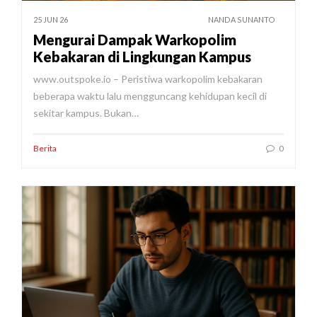
25 JUN 26
NANDA SUNANTO
Mengurai Dampak Warkopolim
Kebakaran di Lingkungan Kampus
www.outspoke.io – Peristiwa warkopolim kebakaran
beberapa waktu lalu mengguncang kehidupan kecil di
sekitar kampus. Bukan…
Berita
0