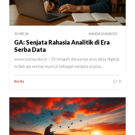
31 MEI 26
NANDA SUNANTO
GA: Senjata Rahasia Analitik di Era
Serba Data
www.outspoke.io – Di tengah derasnya arus data digital,
istilah ga sering muncul sebagai senjata utama…
Berita
0