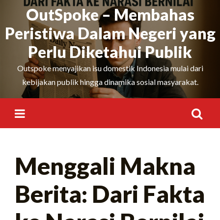
Skip
OutSpoke – Membahas
to
Peristiwa Dalam Negeri yang
content
Perlu Diketahui Publik
Outspoke menyajikan isu domestik Indonesia mulai dari
kebijakan publik hingga dinamika sosial masyarakat.
Cari
Menggali Makna
untuk:
Berita: Dari Fakta