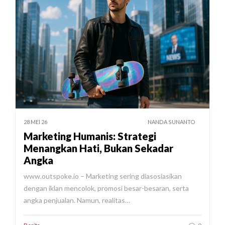
28 MEI 26
NANDA SUNANTO
Marketing Humanis: Strategi
Menangkan Hati, Bukan Sekadar
Angka
www.outspoke.io – Marketing sering diasosiasikan
dengan iklan mencolok, promosi besar-besaran, serta
angka penjualan. Namun, realitas…